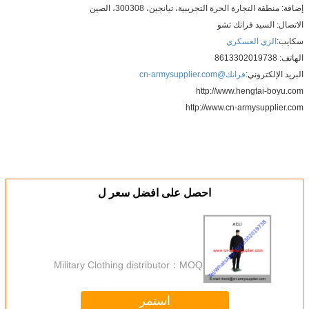
لتجارة الحرة التجريبية، تيانجين، 300308، الصين
لسيد فرانك تشو
ي العسكري
تروني:
فرانك@cn-armysupplier.com
http://www.hengtai
http://www.cn-armysu
احصل على افضل سعر ل
Military Clothing distributor
MOQ：
استمر