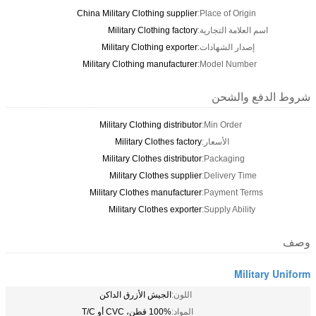
China Military Clothing supplier
Place of Origin:
اسم العلامة التجارية:
Military Clothing factory
إصدار الشهادات:
Military Clothing exporter
Military Clothing manufacturer
Model Number:
دفع والشحن
Military Clothing distributor
Min Order:
الأسعار:
Military Clothes factory
Military Clothes distributor
Packaging:
Military Clothes supplier
Delivery Time:
Military Clothes manufacturer
Payment Terms:
Military Clothes exporter
Supply Ability:
Military
اللون:
الجيش الأزرق الداكن
المواد:
100% قطن، CVC أو T/C