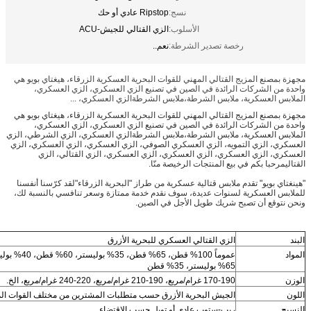
نسج:
Ripstop عادي أو حك
الأسلوب:
الزي القتالي للجيش-ACU
رخصة تصدير الشرطة:
نعم..
 المزيج القتالي المهني للقوات البحرية العسكرية الزرقاء، هيغتاي بويو هي
لشركات الرائدة في الصين في تصنيع الزي العسكري، الزي العسكري،
عسكرية، ملابس الشرطة،ملابس الشرطةالزي العسكري، ...
 المزيج القتالي المهني للقوات البحرية العسكرية الزرقاء، هيغتاي بويو هي
لشركات الرائدة في الصين في تصنيع الزي العسكري، الزي العسكري،
لعسكرية، ملابس الشرطة،ملابس الشرطةالزي العسكري، الزي الشرطي، الزي
لزي التمويه، الزي العسكري الصوفي، الزي العسكري، الزي العسكري، الزي
لزي العسكري، الزي العسكري، الزي العسكري، الزي القتالي، الزي
ا بكم في بيع المنتجات الرخيصة منّا.
يو" تقدم ملابس قتالية عسكرية من طراز "البحرية الزرقاء"لقد كرّسنا أنفسنا
عسكرية لسنوات عديدة، سوف نقدم خدمة ممتازة وسعر تنافسي بالنسبة لك،
 أن تصبح شريك طويل الأجل في الصين.
الزي القتالي العسكري للبحرية الأزرق
عموماً 100% قطن، 65% قطن، 35% بوليستر، 60% قطن، 40% بوليستر أو
65% بوليستر، 35% قطن
170-190 غرام/مربع، 190-210 غرام/مربع، 220-240 غرام/مربع، الخ.
الجيش البحرية الأزرق حسب متطلبات المشترين من مختلف القوات المسلحة.
ريب-ستوب عادي أو تويل حسب الاقتضاء