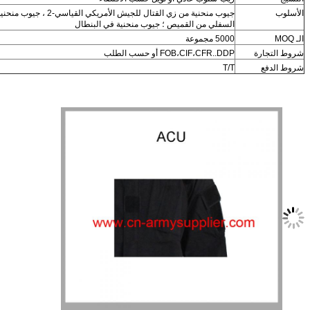
جيوب منحنية من زي القتال للجيش الأمريكي القياسي-2 ، جيوب منحنية في الجزء
السفلي من القميص ؛ جيوب منحنية في البنطال
5000 مجموعة
ارة
FOB،CIF،CFR..DDP أو حسب الطلب
ع
T/T