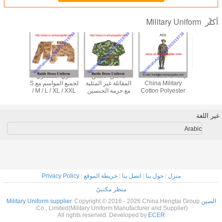
Military Unif
Wholesale Cheap
ملابس الجيش
الزي العسكري
الزي القتالي المدمج
China Military
المقاتلة غير المثلية
لجميع المواسم مع S
السلس للطباعة في
Cotton Polyester
مع حزمة الجنسين
/ M / L / XL / XXL
التمويه الرقمي
Army Police
تتضمن 20 مجموعة /
الأحجام الحزمة
للغابة والتمويه
Combat Dress
كرتون
تتضمن 20 مجموعة /
الصحراوي
Uniform
صندوق
Ar
منزل
|
حول بنا
|
اتصل بنا
|
خريطة الموقع
|
Privacy Policy
منظر مكتبيّ
Copyright © 2016 - 2026 China Hengtai Gr
Co., Limited(Military Uniform Manufacturer and Supplier).
All rights reserved. Developed by
ECER