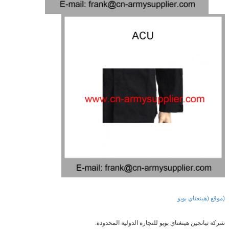
تاي بويو
ن هينغتاي بويو للتجارة الدولية المحدودة.