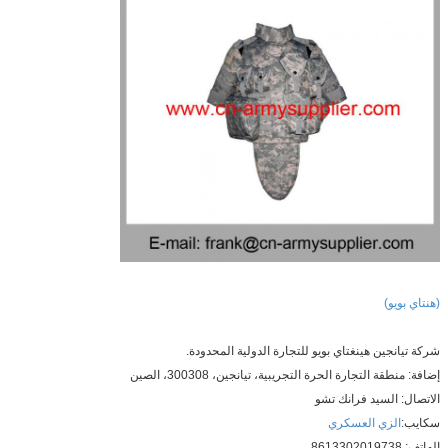
ن هينغتاي بويو للتجارة الدولية المحدودة.
لتجارة الحرة التجريبية، تيانجين، 300308، الصين
لسيد فرانك تشو
ي العسكري