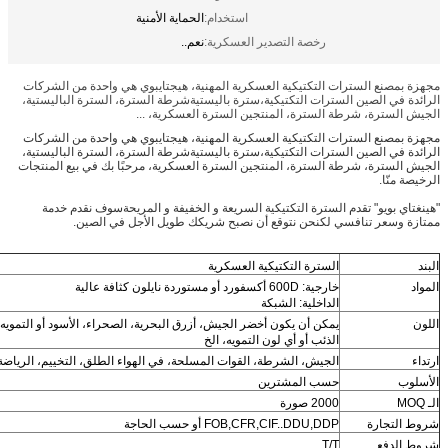
استخدام:
الحماية الأمنية
رخصة التصدير العسكرية:
نعم..
ع السترات التكتيكية العسكرية المهنية، هيجتايبوي هي واحدة من الشركات
 الصين السترات التكتيكية،سترة باليستيةشرطة السترة، السترة الباليستية،
رة، شرطة السترة، المنتجين السترة العسكرية، ...
ع السترات التكتيكية العسكرية المهنية، هيجتايبوي هي واحدة من الشركات
 الصين السترات التكتيكية،سترة باليستيةشرطة السترة، السترة الباليستية،
رة، شرطة السترة، المنتجين السترة العسكرية، مرحبًا بك في بيع المنتجات
.
يو" تقدم السترة التكتيكية السريعة و الخفيفة و المريحةسوف نقدم خدمة
ر تنافسي لكنحن نتوقع أن نصبح شريكك طويل الأجل في الصين.
السترة التكتيكية العسكرية
خارجية: 600D أكسفورد أو مستوردة نايلون كثافة عالية
الداخلية: الشبكة
يمكن أن يكون أخضر الجيش، أزرق البحرية، الصحراء، الأسود أو التمويه الرقمي،
الذئب أو أي لون التمويه، الخ
الجيش، الشرطة، القوات المسلحة، في الهواء الطلق، التخييم، الرياضة، الخ
حسب المشترين
2000 صورة
ارة
FOB,CFR,CIF..DDU,DDP أو حسب الحاجة
ع
T/T