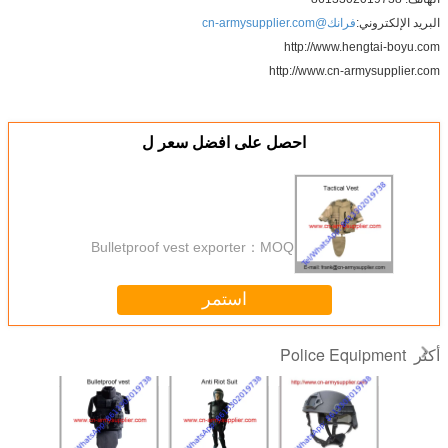
تروني:
فرانك@cn-armysupplier.com
http://www.hengtai
http://www.cn-armysu
احصل على افضل سعر ل
Bulletproof vest exporter
MOQ：
استمر
Police Equipm