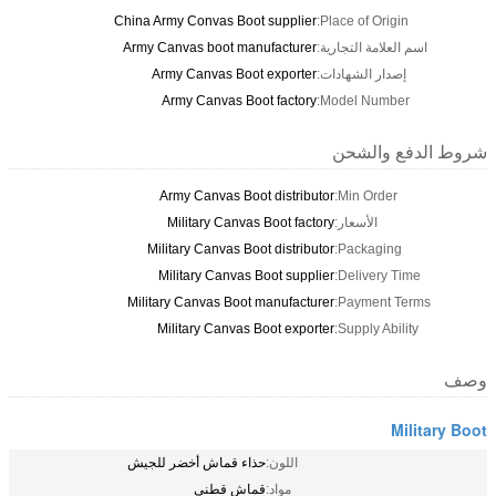
China Army Convas Boot supplier
Place o
لتجارية:
Army Canvas boot manufacturer
شهادات:
Army Canvas Boot exporter
Army Canvas Boot factory
Model 
شحن
Army Canvas Boot distributor
Min 
سعار:
Military Canvas Boot factory
Military Canvas Boot distributor
Pac
Military Canvas Boot supplier
Deli
Military Canvas Boot manufacturer
Pay
Military Canvas Boot exporter
Supp
اللون:
حذاء قماش أخضر للجيش
مواد:
قماش قطني