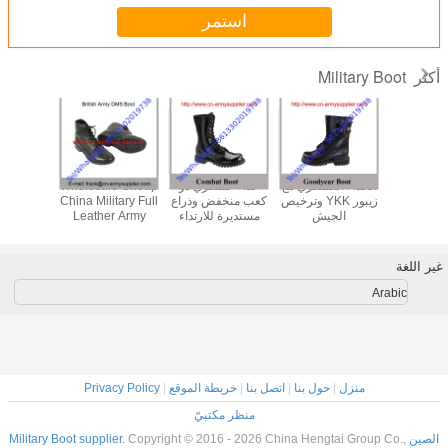
استمر
M
عسكري مع
حذاء عسكري ذو
Wholesale Cheap
Wholesale Cheap
ale Cheap
زيبور YKK وترخيص
كعب منخفض وذراع
China Military Full
China Military
 Military
يش
مستديرة للارتداء
Leather Army
Black Leather
e French
المريح في البيئات
Police DMS Boot
Army Police DMS
y Police
القاسية
Combat Boot
as Boot
ول بنا
|
اتصل بنا
|
خريطة الموقع
|
Privacy Policy
منظر مكتبيّ
Copyright © 2016 - 2026 China Heng