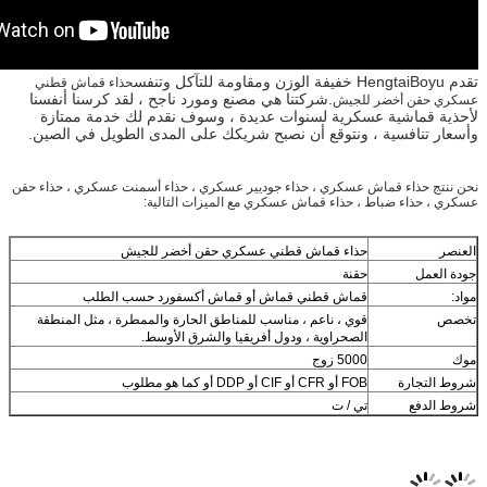
حذاء قماش قطني
.شركتنا هي مصنع ومورد ناجح ، لقد كرسنا أنفسنا
جيش
رية لسنوات عديدة ، وسوف نقدم لك خدمة ممتازة
نتوقع أن نصبح شريكك على المدى الطويل في الصين.
سكري ، حذاء جوديير عسكري ، حذاء أسمنت عسكري ، حذاء حقن
حذاء قماش عسكري مع الميزات التالية:
اء قماش قطني عسكري حقن أخضر للجيش
نة
اش قطني قماش أو قماش أكسفورد حسب الطلب
ي ، ناعم ، مناسب للمناطق الحارة والممطرة ، مثل المنطقة
صحراوية ، ودول أفريقيا والشرق الأوسط.
5 زوج
 أو DDP أو كما هو مطلوب
 / ت