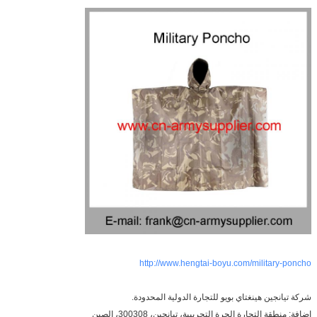
http://www.hengtai-boyu.com/military-poncho
شركة تيانجين هينغتاي بويو للتجارة الدولية المحدودة.
إضافة: منطقة التجارة الحرة التجريبية، تيانجين، 300308، الصين