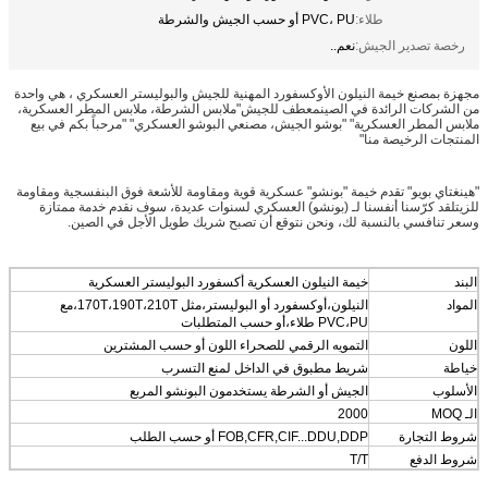
طلاء:
PVC، PU أو حسب الجيش والشرطة
رخصة تصدير الجيش:
نعم..
مجهزة بمصنع خيمة النيلون الأوكسفورد المهنية للجيش والبوليستر العسكري ، هي واحدة
من الشركات الرائدة في الصينمعطف للجيش"ملابس الشرطة، ملابس المطر العسكرية،
ملابس المطر العسكرية" "بوشو الجيش، مصنعي البوشو العسكري" "مرحباً بكم في بيع
المنتجات الرخيصة منا"
"هينغتاي بويو" تقدم خيمة "بونشو" عسكرية قوية ومقاومة للأشعة فوق البنفسجية ومقاومة
للزيتلقد كرّسنا أنفسنا لـ (بونشو) العسكري لسنوات عديدة، سوف نقدم خدمة ممتازة
وسعر تنافسي بالنسبة لك، ونحن نتوقع أن تصبح شريك طويل الأجل في الصين.
البند
خيمة النيلون العسكرية أكسفورد البوليستر العسكرية
المواد
النيلون،أوكسفورد أو البوليستر،مثل 170T،190T،210T،مع
PVC،PU طلاء،أو حسب المتطلبات
اللون
التمويه الرقمي للصحراء اللون أو حسب المشترين
خياطة
شريط مطبوق في الداخل لمنع التسرب
الأسلوب
الجيش أو الشرطة يستخدمون البونشو المربع
الـ MOQ
2000
شروط التجارة
FOB,CFR,CIF...DDU,DDP أو حسب الطلب
شروط الدفع
T/T